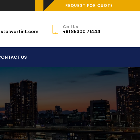
REQUEST FOR QUOTE
Call Us
stalwartint.com
+91 85300 71444
CONTACT US