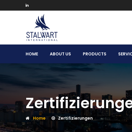
Stalwart
HOME
ABOUT US
PRODUCTS
SERVI
International
Zertifizierung
Home
Zertifizierungen